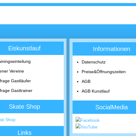
Eiskunstlauf
Informationen
ainingseinteilung
Datenschutz
ener Vereine
Preise&Öffnungszeiten
frage Gastläufer
AGB
frage Gasttrainer
AGB Kunstlauf
Skate Shop
SocialMedia
Links