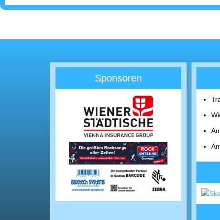
Sponsoren
Tr
Wi
An
An